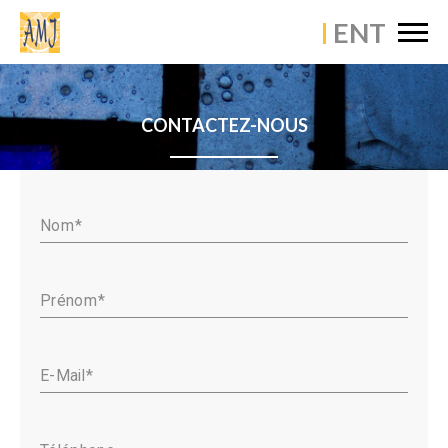
×
Skip
ACCUEIL
to
content
ÉTABLISSEMENT
CONTACTEZ-NOUS
VIE PASTORALE
VIE PÉDAGOGIQUE
VIE SCOLAIRE
Nom
ACTUALITÉS
Prénom
CONTACT
E-Mail