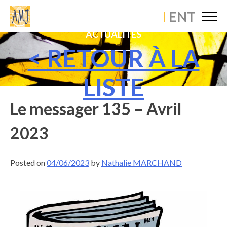
×
ACCUEIL
ACTUALITÉS
ÉTABLISSEMENT
< RETOUR À LA
VIE PASTORALE
LISTE
VIE PÉDAGOGIQUE
Le messager 135 – Avril
VIE SCOLAIRE
2023
ACTUALITÉS
Posted on
04/06/2023
by
Nathalie MARCHAND
CONTACT