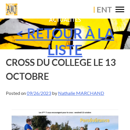
×
ACCUEIL
ACTUALITÉS
ÉTABLISSEMENT
< RETOUR À LA
VIE PASTORALE
LISTE
VIE PÉDAGOGIQUE
CROSS DU COLLEGE LE 13
VIE SCOLAIRE
OCTOBRE
ACTUALITÉS
Posted on
09/26/2023
by
Nathalie MARCHAND
CONTACT