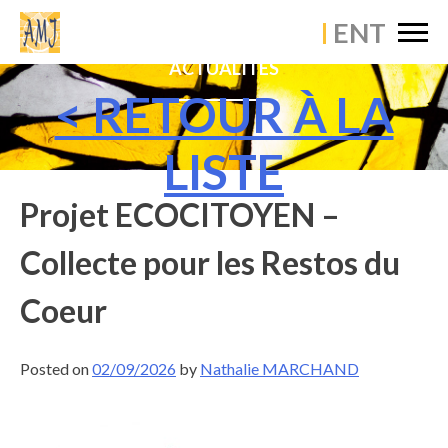
Skip
ACCUEIL
to
content
ACTUALITÉS
ÉTABLISSEMENT
< RETOUR À LA
VIE PASTORALE
LISTE
VIE PÉDAGOGIQUE
Projet ECOCITOYEN –
VIE SCOLAIRE
Collecte pour les Restos du
ACTUALITÉS
Coeur
CONTACT
Posted on
02/09/2026
by
Nathalie MARCHAND