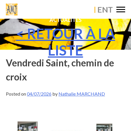
×
ACCUEIL
ACTUALITÉS
ÉTABLISSEMENT
< RETOUR À LA
VIE PASTORALE
LISTE
VIE PÉDAGOGIQUE
Vendredi Saint, chemin de
VIE SCOLAIRE
croix
ACTUALITÉS
Posted on
04/07/2026
by
Nathalie MARCHAND
CONTACT