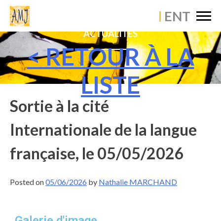
×
ACCUEIL
ACTUALITÉS
ÉTABLISSEMENT
< RETOUR À LA
VIE PASTORALE
LISTE
VIE PÉDAGOGIQUE
Sortie à la cité
VIE SCOLAIRE
Internationale de la langue
ACTUALITÉS
française, le 05/05/2026
CONTACT
Posted on
05/06/2026
by
Nathalie MARCHAND
Galerie d'image