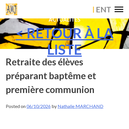
×
ACCUEIL
ACTUALITÉS
ÉTABLISSEMENT
< RETOUR À LA
VIE PASTORALE
LISTE
VIE PÉDAGOGIQUE
Retraite des élèves
VIE SCOLAIRE
préparant baptême et
ACTUALITÉS
première communion
CONTACT
Posted on
06/10/2026
by
Nathalie MARCHAND