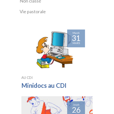
Non classé
Vie pastorale
Mardi
31
MARS
AU CDI
Minidocs au CDI
Jeudi
26