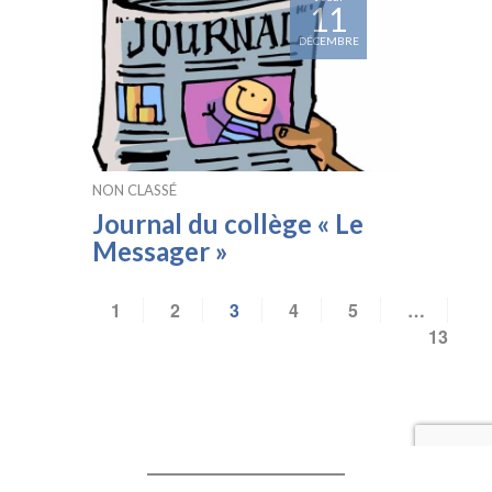
11
DÉCEMBRE
NON CLASSÉ
Journal du collège « Le
Messager »
1
2
3
4
5
…
13