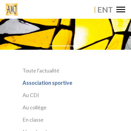
×
Skip
ACCUEIL
to
content
ÉTABLISSEMENT
VIE PASTORALE
VIE PÉDAGOGIQUE
VIE SCOLAIRE
Toute l'actualité
ACTUALITÉS
Association sportive
CONTACT
Au CDI
Au collège
En classe