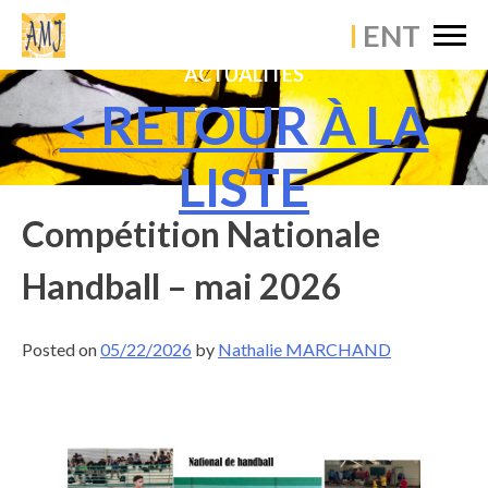
×
ACCUEIL
ACTUALITÉS
ÉTABLISSEMENT
< RETOUR À LA
VIE PASTORALE
LISTE
VIE PÉDAGOGIQUE
Compétition Nationale
VIE SCOLAIRE
Handball – mai 2026
ACTUALITÉS
Posted on
05/22/2026
by
Nathalie MARCHAND
CONTACT