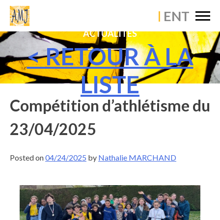
×
ACCUEIL
ACTUALITÉS
ÉTABLISSEMENT
< RETOUR À LA
VIE PASTORALE
LISTE
VIE PÉDAGOGIQUE
Compétition d’athlétisme du
VIE SCOLAIRE
23/04/2025
ACTUALITÉS
Posted on
04/24/2025
by
Nathalie MARCHAND
CONTACT